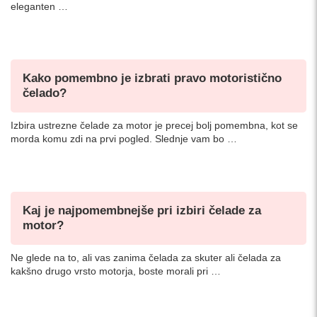
eleganten …
Kako pomembno je izbrati pravo motoristično
čelado?
Izbira ustrezne čelade za motor je precej bolj pomembna, kot se
morda komu zdi na prvi pogled. Slednje vam bo …
Kaj je najpomembnejše pri izbiri čelade za
motor?
Ne glede na to, ali vas zanima čelada za skuter ali čelada za
kakšno drugo vrsto motorja, boste morali pri …