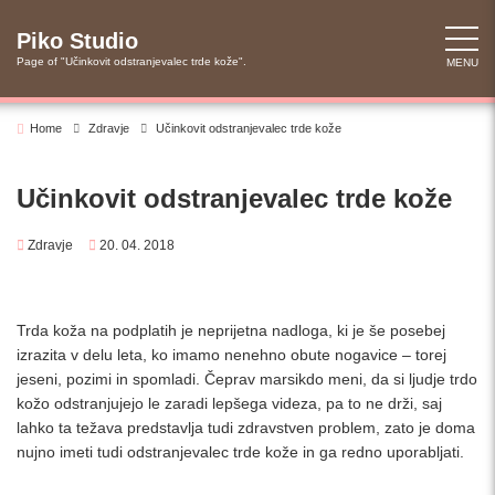
Skip
to
Piko Studio
content
Page of "Učinkovit odstranjevalec trde kože".
MENU
Home
Zdravje
Učinkovit odstranjevalec trde kože
Učinkovit odstranjevalec trde kože
Zdravje
20. 04. 2018
Trda koža na podplatih je neprijetna nadloga, ki je še posebej
izrazita v delu leta, ko imamo nenehno obute nogavice – torej
jeseni, pozimi in spomladi. Čeprav marsikdo meni, da si ljudje trdo
kožo odstranjujejo le zaradi lepšega videza, pa to ne drži, saj
lahko ta težava predstavlja tudi zdravstven problem, zato je doma
nujno imeti tudi odstranjevalec trde kože in ga redno uporabljati.