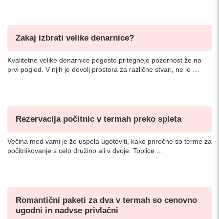
Zakaj izbrati velike denarnice?
Kvalitetne velike denarnice pogosto pritegnejo pozornost že na
prvi pogled. V njih je dovolj prostora za različne stvari, ne le …
Rezervacija počitnic v termah preko spleta
Večina med vami je že uspela ugotoviti, kako priročne so terme za
počitnikovanje s celo družino ali v dvoje. Toplice …
Romantični paketi za dva v termah so cenovno
ugodni in nadvse privlačni