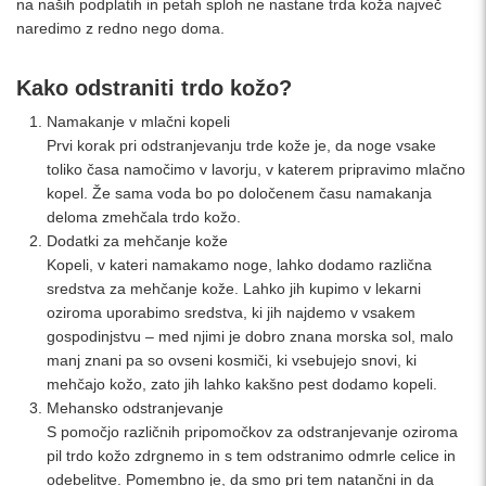
na naših podplatih in petah sploh ne nastane trda koža največ
naredimo z redno nego doma.
Kako odstraniti trdo kožo?
Namakanje v mlačni kopeli
Prvi korak pri odstranjevanju trde kože je, da noge vsake
toliko časa namočimo v lavorju, v katerem pripravimo mlačno
kopel. Že sama voda bo po določenem času namakanja
deloma zmehčala trdo kožo.
Dodatki za mehčanje kože
Kopeli, v kateri namakamo noge, lahko dodamo različna
sredstva za mehčanje kože. Lahko jih kupimo v lekarni
oziroma uporabimo sredstva, ki jih najdemo v vsakem
gospodinjstvu – med njimi je dobro znana morska sol, malo
manj znani pa so ovseni kosmiči, ki vsebujejo snovi, ki
mehčajo kožo, zato jih lahko kakšno pest dodamo kopeli.
Mehansko odstranjevanje
S pomočjo različnih pripomočkov za odstranjevanje oziroma
pil trdo kožo zdrgnemo in s tem odstranimo odmrle celice in
odebelitve. Pomembno je, da smo pri tem natančni in da