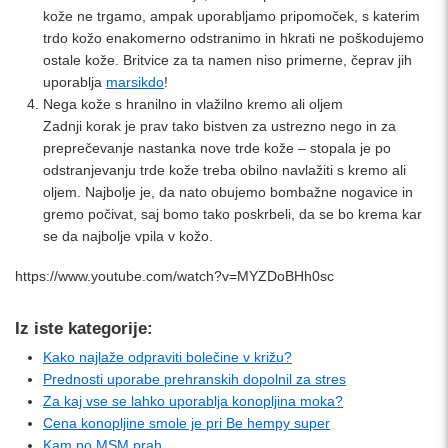
kože ne trgamo, ampak uporabljamo pripomoček, s katerim
trdo kožo enakomerno odstranimo in hkrati ne poškodujemo
ostale kože. Britvice za ta namen niso primerne, čeprav jih
uporablja
marsikdo
!
Nega kože s hranilno in vlažilno kremo ali oljem
Zadnji korak je prav tako bistven za ustrezno nego in za
preprečevanje nastanka nove trde kože – stopala je po
odstranjevanju trde kože treba obilno navlažiti s kremo ali
oljem. Najbolje je, da nato obujemo bombažne nogavice in
gremo počivat, saj bomo tako poskrbeli, da se bo krema kar
se da najbolje vpila v kožo.
https://www.youtube.com/watch?v=MYZDoBHh0sc
Iz iste kategorije:
Kako najlaže odpraviti bolečine v križu?
Prednosti uporabe prehranskih dopolnil za stres
Za kaj vse se lahko uporablja konopljina moka?
Cena konopljine smole je pri Be hempy super
Kam po MSM prah