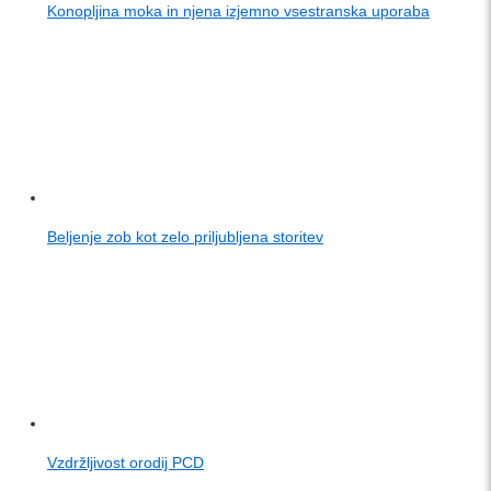
Konopljina moka in njena izjemno vsestranska uporaba
Beljenje zob kot zelo priljubljena storitev
Vzdržljivost orodij PCD