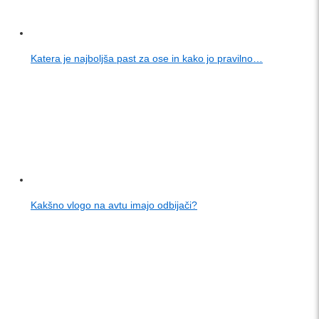
Katera je najboljša past za ose in kako jo pravilno…
Kakšno vlogo na avtu imajo odbijači?