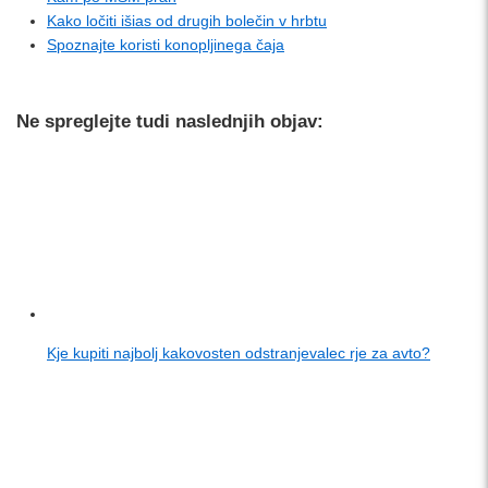
Kako ločiti išias od drugih bolečin v hrbtu
Spoznajte koristi konopljinega čaja
Ne spreglejte tudi naslednjih objav:
Kje kupiti najbolj kakovosten odstranjevalec rje za avto?