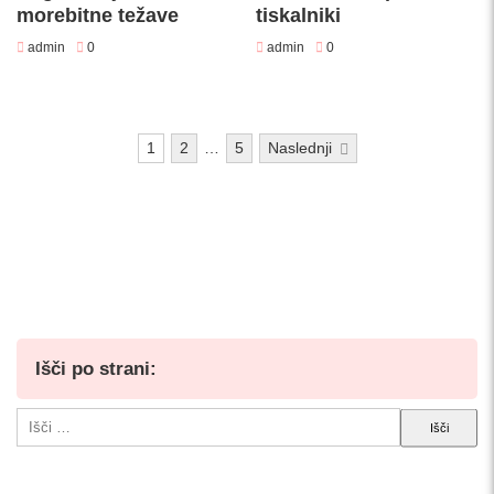
morebitne težave
tiskalniki
admin
0
admin
0
Številčenje
1
2
…
5
Naslednji
prispevkov
Išči po strani:
Išči: