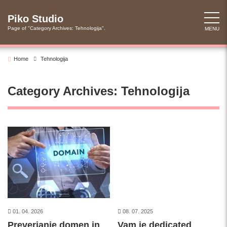
Skip
to
Piko Studio
content
Page of "Category Archives: Tehnologija".
MENU
Home
Tehnologija
Category Archives: Tehnologija
01. 04. 2026
08. 07. 2025
Preverjanje domen in
Vam je dedicated