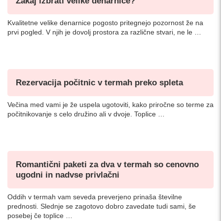
Zakaj izbrati velike denarnice?
Kvalitetne velike denarnice pogosto pritegnejo pozornost že na
prvi pogled. V njih je dovolj prostora za različne stvari, ne le …
Rezervacija počitnic v termah preko spleta
Večina med vami je že uspela ugotoviti, kako priročne so terme za
počitnikovanje s celo družino ali v dvoje. Toplice …
Romantični paketi za dva v termah so cenovno
ugodni in nadvse privlačni
Oddih v termah vam seveda preverjeno prinaša številne
prednosti. Slednje se zagotovo dobro zavedate tudi sami, še
posebej če toplice …