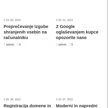
24. 05. 2023
03. 01. 2023
Preprečevanje izgube
Z Google
shranjenih vsebin na
oglaševanjem kupce
računalniku
opozorite nase
admin
0
admin
0
05. 08. 2022
23. 07. 2022
Registracija domene in
Moderni in napredni