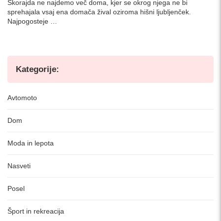
Skorajda ne najdemo več doma, kjer se okrog njega ne bi
sprehajala vsaj ena domača žival oziroma hišni ljubljenček.
Najpogosteje …
Kategorije:
Avtomoto
Dom
Moda in lepota
Nasveti
Posel
Šport in rekreacija