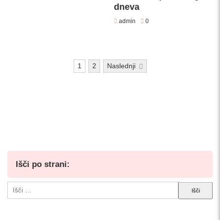
dneva
admin
0
Številčenje
1
2
Naslednji
prispevkov
Išči po strani:
Išči: