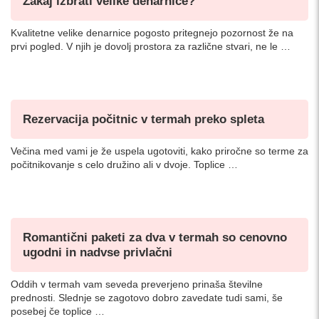
Zakaj izbrati velike denarnice?
Kvalitetne velike denarnice pogosto pritegnejo pozornost že na
prvi pogled. V njih je dovolj prostora za različne stvari, ne le …
Rezervacija počitnic v termah preko spleta
Večina med vami je že uspela ugotoviti, kako priročne so terme za
počitnikovanje s celo družino ali v dvoje. Toplice …
Romantični paketi za dva v termah so cenovno
ugodni in nadvse privlačni
Oddih v termah vam seveda preverjeno prinaša številne
prednosti. Slednje se zagotovo dobro zavedate tudi sami, še
posebej če toplice …