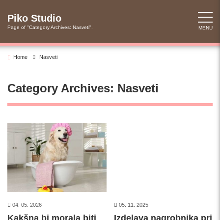
Skip
to
Piko Studio
content
Page of "Category Archives: Nasveti".
MENU
Home
Nasveti
Category Archives: Nasveti
04. 05. 2026
05. 11. 2025
Kakšna bi morala biti
Izdelava nagrobnika pri