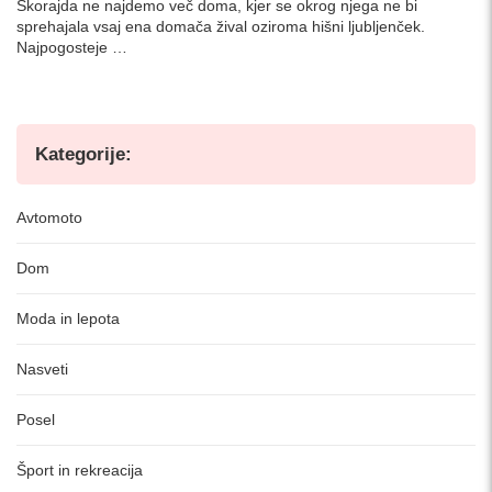
Skorajda ne najdemo več doma, kjer se okrog njega ne bi
sprehajala vsaj ena domača žival oziroma hišni ljubljenček.
Najpogosteje …
Kategorije:
Avtomoto
Dom
Moda in lepota
Nasveti
Posel
Šport in rekreacija