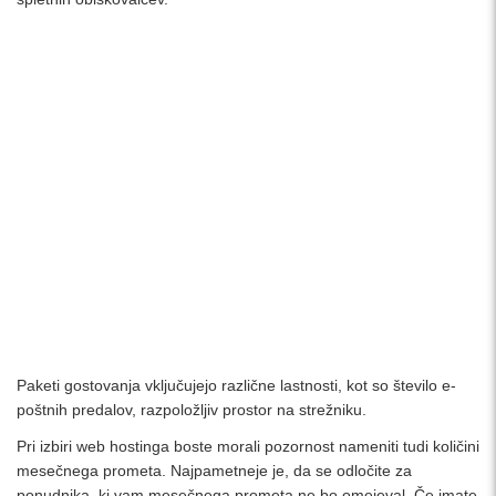
Paketi gostovanja vključujejo različne lastnosti, kot so število e-
poštnih predalov, razpoložljiv prostor na strežniku.
Pri izbiri web hostinga boste morali pozornost nameniti tudi količini
mesečnega prometa. Najpametneje je, da se odločite za
ponudnika, ki vam mesečnega prometa ne bo omejeval. Če imate