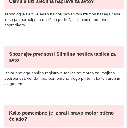
Čemu služi sledilna naprava za avto?
Tehnologija GPS je eden najbolj inovativnih izumov našega časa
in se jo uporablja na različnih področjih. Z njenim nenehnim
napredkom …
Spoznajte prednosti Slimline nosilca tablice za
avto
Izbira pravega nosilca registrske tablice se morda zdi majhna
podrobnost, vendar ima pomembno vlogo pri tem, kako varen in
eleganten …
Kako pomembno je izbrati pravo motoristično
čelado?