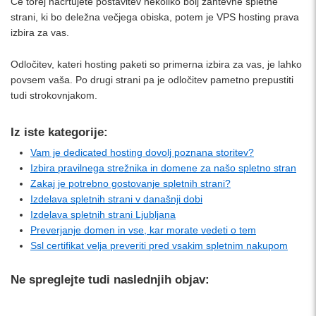
Če torej načrtujete postavitev nekoliko bolj zahtevne spletne
strani, ki bo deležna večjega obiska, potem je VPS hosting prava
izbira za vas.
Odločitev, kateri hosting paketi so primerna izbira za vas, je lahko
povsem vaša. Po drugi strani pa je odločitev pametno prepustiti
tudi strokovnjakom.
Iz iste kategorije:
Vam je dedicated hosting dovolj poznana storitev?
Izbira pravilnega strežnika in domene za našo spletno stran
Zakaj je potrebno gostovanje spletnih strani?
Izdelava spletnih strani v današnji dobi
Izdelava spletnih strani Ljubljana
Preverjanje domen in vse, kar morate vedeti o tem
Ssl certifikat velja preveriti pred vsakim spletnim nakupom
Ne spreglejte tudi naslednjih objav: