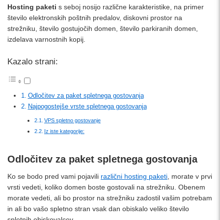
Hosting paketi
s seboj nosijo različne karakteristike, na primer
število elektronskih poštnih predalov, diskovni prostor na
strežniku, število gostujočih domen, število parkiranih domen,
izdelava varnostnih kopij.
Kazalo strani:
Odločitev za paket spletnega gostovanja
Najpogostejše vrste spletnega gostovanja
VPS spletno gostovanje
Iz iste kategorije:
Odločitev za paket spletnega gostovanja
Ko se bodo pred vami pojavili
različni hosting paketi
, morate v prvi
vrsti vedeti, koliko domen boste gostovali na strežniku. Obenem
morate vedeti, ali bo prostor na strežniku zadostil vašim potrebam
in ali bo vašo spletno stran vsak dan obiskalo veliko število
spletnih obiskovalcev.