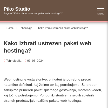
Skip
to
Piko Studio
content
Page of "Kako izbrati ustrezen paket web hostinga?".
MENU
Home
Tehnologija
Kako izbrati ustrezen paket web hostinga?
Kako izbrati ustrezen paket web
hostinga?
Tehnologija
03. 08. 2024
Web hosting je vrsta storitve, pri kateri je potrebno precej
natančno definirati, kaj želimo ter kaj potrebujemo. Še preden
zakupimo primeren paket spletnega gostovanja, moramo vedeti,
kaj točno potrebujemo. Ponudniki storitve na svojih spletnih
straneh predstavljajo različne pakete web hostinga.