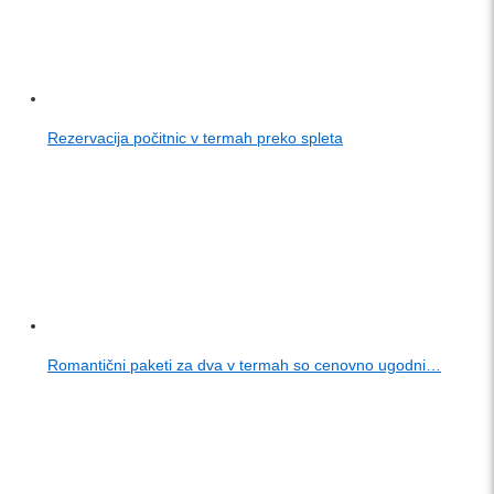
Rezervacija počitnic v termah preko spleta
Romantični paketi za dva v termah so cenovno ugodni…