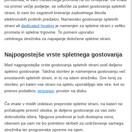
na primer večje podjetje, se odločite za paket gostovanja spletnih
strani, ki vam bo zagotovil kreiranje zadostnega števila
elektronskih poštnih predalov. Namensko gostovanje spletnih
strani ali
dedicated hosting
je namenjen za spletne strani z veliko
prometa in spletne trgovine. To pomeni uporabo
celotnega strežnika za napajanje določene spletne strani.
Najpogostejše vrste spletnega gostovanja
Med najpogostejše vrste gostovanja spletnih strani sodi deljeno
spletno gostovanje. Takšna storitev je namenjena gostovanju več
enostavnih spletnih strani, in to na istem strežniku. Gre torej za
storitev, pri kateri vse strani na spletu uporabljajo iste vire, kot so
prenos podatkov,
procesor
, prostor na disku.
Če imate v mislih izdelavo preproste spletne strani, na kateri ne
pričakujete preveč obiska, je deljeno gostovanje za vas zelo
dobrodošla izbira. Njegova prednost je tudi dostopna cena,
obenem pa vam ne bo potrebno skrbeti za vzdrževanje samega
strežnika ter programske opreme na njem.