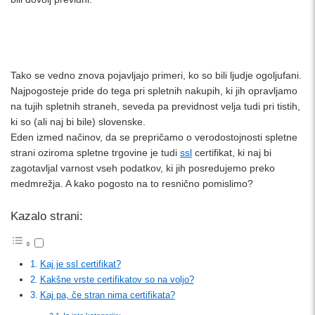
Tako se vedno znova pojavljajo primeri, ko so bili ljudje ogoljufani.
Najpogosteje pride do tega pri spletnih nakupih, ki jih opravljamo
na tujih spletnih straneh, seveda pa previdnost velja tudi pri tistih,
ki so (ali naj bi bile) slovenske.
Eden izmed načinov, da se prepričamo o verodostojnosti spletne
strani oziroma spletne trgovine je tudi
ssl
certifikat, ki naj bi
zagotavljal varnost vseh podatkov, ki jih posredujemo preko
medmrežja. A kako pogosto na to resnično pomislimo?
Kazalo strani:
Kaj je ssl certifikat?
Kakšne vrste certifikatov so na voljo?
Kaj pa, če stran nima certifikata?