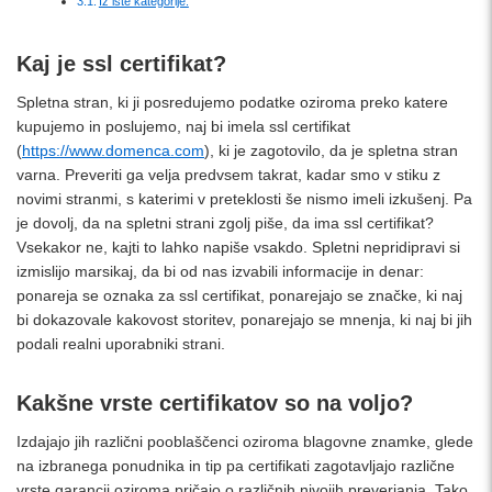
Iz iste kategorije:
Kaj je ssl certifikat?
Spletna stran, ki ji posredujemo podatke oziroma preko katere
kupujemo in poslujemo, naj bi imela ssl certifikat
(
https://www.domenca.com
), ki je zagotovilo, da je spletna stran
varna. Preveriti ga velja predvsem takrat, kadar smo v stiku z
novimi stranmi, s katerimi v preteklosti še nismo imeli izkušenj. Pa
je dovolj, da na spletni strani zgolj piše, da ima ssl certifikat?
Vsekakor ne, kajti to lahko napiše vsakdo. Spletni nepridipravi si
izmislijo marsikaj, da bi od nas izvabili informacije in denar:
ponareja se oznaka za ssl certifikat, ponarejajo se značke, ki naj
bi dokazovale kakovost storitev, ponarejajo se mnenja, ki naj bi jih
podali realni uporabniki strani.
Kakšne vrste certifikatov so na voljo?
Izdajajo jih različni pooblaščenci oziroma blagovne znamke, glede
na izbranega ponudnika in tip pa certifikati zagotavljajo različne
vrste garancij oziroma pričajo o različnih nivojih preverjanja. Tako