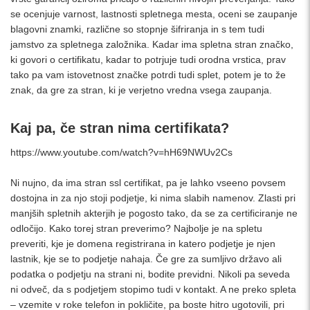
se ocenjuje varnost, lastnosti spletnega mesta, oceni se zaupanje
blagovni znamki, različne so stopnje šifriranja in s tem tudi
jamstvo za spletnega založnika. Kadar ima spletna stran značko,
ki govori o certifikatu, kadar to potrjuje tudi orodna vrstica, prav
tako pa vam istovetnost značke potrdi tudi splet, potem je to že
znak, da gre za stran, ki je verjetno vredna vsega zaupanja.
Kaj pa, če stran nima certifikata?
https://www.youtube.com/watch?v=hH69NWUv2Cs
Ni nujno, da ima stran ssl certifikat, pa je lahko vseeno povsem
dostojna in za njo stoji podjetje, ki nima slabih namenov. Zlasti pri
manjših spletnih akterjih je pogosto tako, da se za certificiranje ne
odločijo. Kako torej stran preverimo? Najbolje je na spletu
preveriti, kje je domena registrirana in katero podjetje je njen
lastnik, kje se to podjetje nahaja. Če gre za sumljivo državo ali
podatka o podjetju na strani ni, bodite previdni. Nikoli pa seveda
ni odveč, da s podjetjem stopimo tudi v kontakt. A ne preko spleta
– vzemite v roke telefon in pokličite, pa boste hitro ugotovili, pri