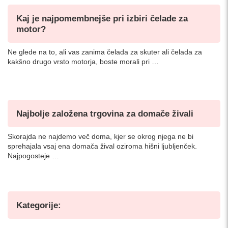
Kaj je najpomembnejše pri izbiri čelade za
motor?
Ne glede na to, ali vas zanima čelada za skuter ali čelada za
kakšno drugo vrsto motorja, boste morali pri …
Najbolje založena trgovina za domače živali
Skorajda ne najdemo več doma, kjer se okrog njega ne bi
sprehajala vsaj ena domača žival oziroma hišni ljubljenček.
Najpogosteje …
Kategorije: