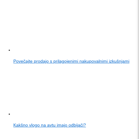
Povečajte prodajo s prilagojenimi nakupovalnimi izkušnjami
Kakšno vlogo na avtu imajo odbijači?