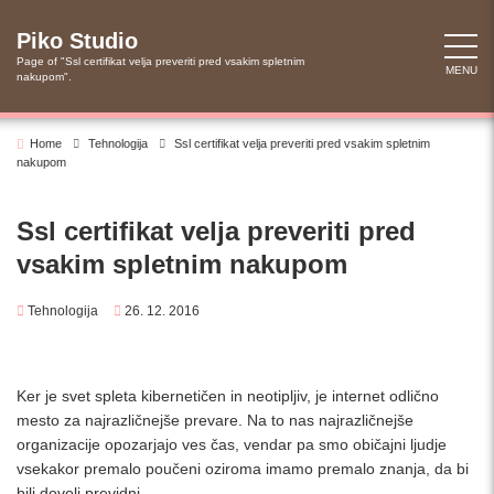
Skip
to
Piko Studio
content
Page of "Ssl certifikat velja preveriti pred vsakim spletnim
MENU
nakupom".
Home
Tehnologija
Ssl certifikat velja preveriti pred vsakim spletnim
nakupom
Ssl certifikat velja preveriti pred
vsakim spletnim nakupom
Tehnologija
26. 12. 2016
Ker je svet spleta kibernetičen in neotipljiv, je internet odlično
mesto za najrazličnejše prevare. Na to nas najrazličnejše
organizacije opozarjajo ves čas, vendar pa smo običajni ljudje
vsekakor premalo poučeni oziroma imamo premalo znanja, da bi
bili dovolj previdni.