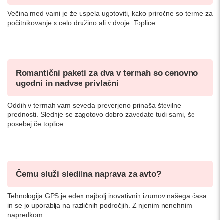
Večina med vami je že uspela ugotoviti, kako priročne so terme za
počitnikovanje s celo družino ali v dvoje. Toplice …
Romantični paketi za dva v termah so cenovno
ugodni in nadvse privlačni
Oddih v termah vam seveda preverjeno prinaša številne
prednosti. Slednje se zagotovo dobro zavedate tudi sami, še
posebej če toplice …
Čemu služi sledilna naprava za avto?
Tehnologija GPS je eden najbolj inovativnih izumov našega časa
in se jo uporablja na različnih področjih. Z njenim nenehnim
napredkom …