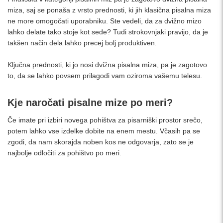
miza, saj se ponaša z vrsto prednosti, ki jih klasična pisalna miza
ne more omogočati uporabniku. Ste vedeli, da za dvižno mizo
lahko delate tako stoje kot sede? Tudi strokovnjaki pravijo, da je
takšen način dela lahko precej bolj produktiven.
Ključna prednosti, ki jo nosi dvižna pisalna miza, pa je zagotovo
to, da se lahko povsem prilagodi vam oziroma vašemu telesu.
Kje naročati pisalne mize po meri?
Če imate pri izbiri novega pohištva za pisarniški prostor srečo,
potem lahko vse izdelke dobite na enem mestu. Včasih pa se
zgodi, da nam skorajda noben kos ne odgovarja, zato se je
najbolje odločiti za pohištvo po meri.