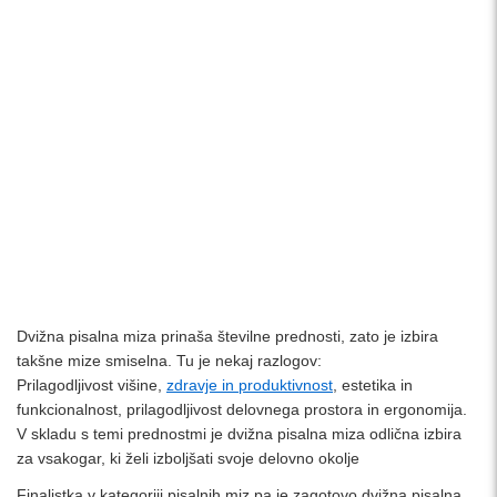
Dvižna pisalna miza prinaša številne prednosti, zato je izbira
takšne mize smiselna. Tu je nekaj razlogov:
Prilagodljivost višine,
zdravje in produktivnost
, estetika in
funkcionalnost, prilagodljivost delovnega prostora in ergonomija.
V skladu s temi prednostmi je dvižna pisalna miza odlična izbira
za vsakogar, ki želi izboljšati svoje delovno okolje
Finalistka v kategoriji pisalnih miz pa je zagotovo dvižna pisalna