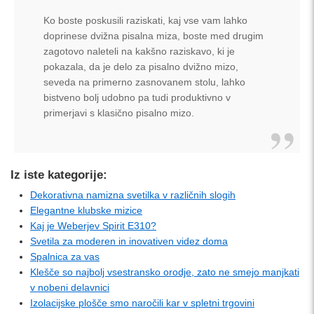
Ko boste poskusili raziskati, kaj vse vam lahko
doprinese dvižna pisalna miza, boste med drugim
zagotovo naleteli na kakšno raziskavo, ki je
pokazala, da je delo za pisalno dvižno mizo,
seveda na primerno zasnovanem stolu, lahko
bistveno bolj udobno pa tudi produktivno v
primerjavi s klasično pisalno mizo.
Iz iste kategorije:
Dekorativna namizna svetilka v različnih slogih
Elegantne klubske mizice
Kaj je Weberjev Spirit E310?
Svetila za moderen in inovativen videz doma
Spalnica za vas
Klešče so najbolj vsestransko orodje, zato ne smejo manjkati
v nobeni delavnici
Izolacijske plošče smo naročili kar v spletni trgovini