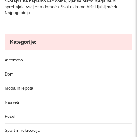
Skorajda ne najdemo več doma, kjer se okrog njega ne bi
sprehajala vsaj ena domača žival oziroma hišni ljubljenček.
Najpogosteje …
Kategorije:
Avtomoto
Dom
Moda in lepota
Nasveti
Posel
Šport in rekreacija