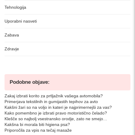
Tehnologija
Uporabni nasveti
Zabava
Zdravje
Podobne objave:
Zakaj izbrati korito za prtljažnik vašega avtomobila?
Primerjava tekstilnih in gumijastih tepihov za avto
Kakšni žari so na voljo in kateri je najprimernejši za vas?
Kako pomembno je izbrati pravo motoristično čelado?
Klešče so najbolj vsestransko orodje, zato ne smejo…
Kakšna bi morala biti higiena psa?
Priporočila za vpis na tečaj masaže