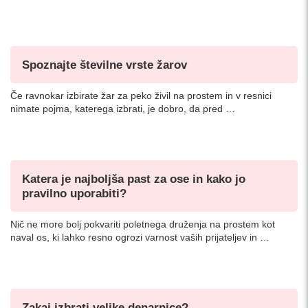
Spoznajte številne vrste žarov
Če ravnokar izbirate žar za peko živil na prostem in v resnici
nimate pojma, katerega izbrati, je dobro, da pred …
Katera je najboljša past za ose in kako jo
pravilno uporabiti?
Nič ne more bolj pokvariti poletnega druženja na prostem kot
naval os, ki lahko resno ogrozi varnost vaših prijateljev in …
Zakaj izbrati velike denarnice?