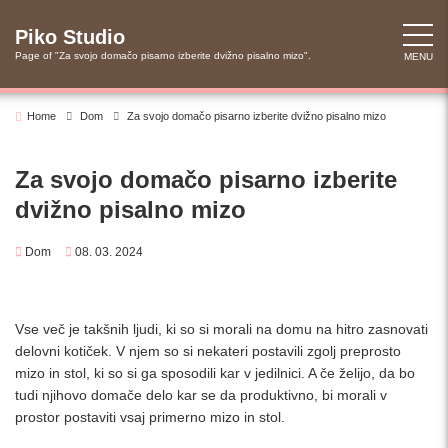
Skip
to
Piko Studio
content
Page of "Za svojo domačo pisarno izberite dvižno pisalno mizo".
MENU
Home
Dom
Za svojo domačo pisarno izberite dvižno pisalno mizo
Za svojo domačo pisarno izberite
dvižno pisalno mizo
Dom
08. 03. 2024
Vse več je takšnih ljudi, ki so si morali na domu na hitro zasnovati
delovni kotiček. V njem so si nekateri postavili zgolj preprosto
mizo in stol, ki so si ga sposodili kar v jedilnici. A če želijo, da bo
tudi njihovo domače delo kar se da produktivno, bi morali v
prostor postaviti vsaj primerno mizo in stol.