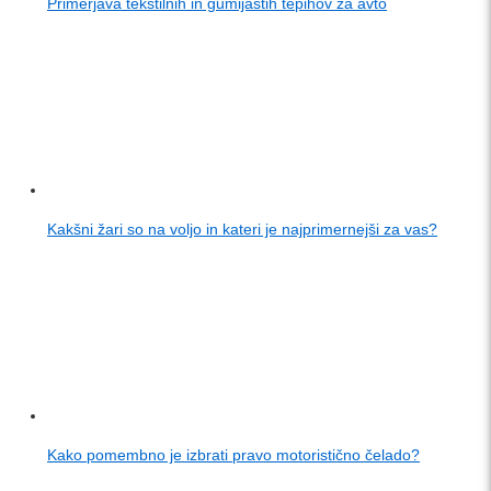
Primerjava tekstilnih in gumijastih tepihov za avto
Kakšni žari so na voljo in kateri je najprimernejši za vas?
Kako pomembno je izbrati pravo motoristično čelado?