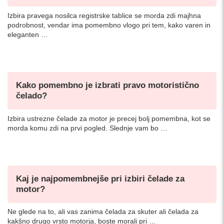
Izbira pravega nosilca registrske tablice se morda zdi majhna
podrobnost, vendar ima pomembno vlogo pri tem, kako varen in
eleganten …
Kako pomembno je izbrati pravo motoristično
čelado?
Izbira ustrezne čelade za motor je precej bolj pomembna, kot se
morda komu zdi na prvi pogled. Slednje vam bo …
Kaj je najpomembnejše pri izbiri čelade za
motor?
Ne glede na to, ali vas zanima čelada za skuter ali čelada za
kakšno drugo vrsto motorja, boste morali pri …