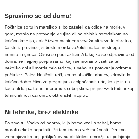
Spravimo se od doma!
Počitnice so tu in marsikdo si bo zaželel, da odide na morje, v
gore, morda na potovanje v tujino ali na obisk k sorodnikom na
kakšno kmetijo, daleč izven mestnega vrveža ali seveda obratno,
če ste iz province, si boste morda zaželeli malce mestnega
nemira in gneče. Okusi so pač različni. A takoj ko se odpravimo od
doma, se najprej povprašamo, kaj vse moramo vzeti za teh
nekoliko dni ali morda celo tednov, s seboj na potovanje oziroma
počitnice. Poleg klasičnih reči, kot so oblačila, obutev, zdravila in
kakšno dobro čtivo za preganjanja dolgočasnih uric, ko kje in na
koga ali kaj čakamo, moramo s seboj skoraj nujno vzeti tudi nekaj
tehničnih reči oziroma elektronskih naprav.
Ni tehnike, brez elektrike
Pa smo tu. Vsako od naprav, ki jo bomo vzeli s seboj, bomo
morali nekako napolniti. Pri tem imamo več možnosti. Denimo
zamenjavo baterij, priključitev na električno omrežje ali polnjenje