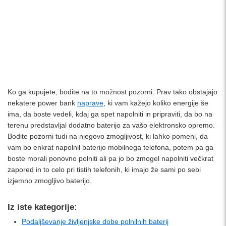
Ko ga kupujete, bodite na to možnost pozorni. Prav tako obstajajo
nekatere power bank
naprave
, ki vam kažejo koliko energije še
ima, da boste vedeli, kdaj ga spet napolniti in pripraviti, da bo na
terenu predstavljal dodatno baterijo za vašo elektronsko opremo.
Bodite pozorni tudi na njegovo zmogljivost, ki lahko pomeni, da
vam bo enkrat napolnil baterijo mobilnega telefona, potem pa ga
boste morali ponovno polniti ali pa jo bo zmogel napolniti večkrat
zapored in to celo pri tistih telefonih, ki imajo že sami po sebi
izjemno zmogljivo baterijo.
Iz iste kategorije:
Podaljševanje življenjske dobe polnilnih baterij