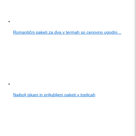
Romantični paketi za dva v termah so cenovno ugodni…
Najbolj iskani in priljubljeni paketi v toplicah