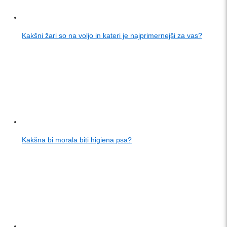
Kakšni žari so na voljo in kateri je najprimernejši za vas?
Kakšna bi morala biti higiena psa?