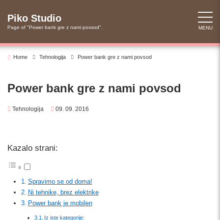
Skip
to
Piko Studio
content
Page of "Power bank gre z nami povsod".
MENU
Home
Tehnologija
Power bank gre z nami povsod
Power bank gre z nami povsod
Tehnologija
09. 09. 2016
Kazalo strani:
Spravimo se od doma!
Ni tehnike, brez elektrike
Power bank je mobilen
Iz iste kategorije: