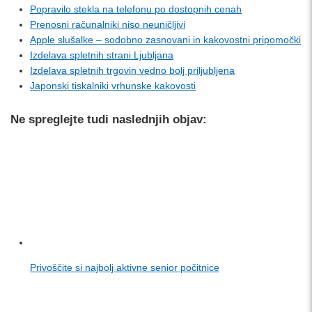
Popravilo stekla na telefonu po dostopnih cenah
Prenosni računalniki niso neuničljivi
Apple slušalke – sodobno zasnovani in kakovostni pripomočki
Izdelava spletnih strani Ljubljana
Izdelava spletnih trgovin vedno bolj priljubljena
Japonski tiskalniki vrhunske kakovosti
Ne spreglejte tudi naslednjih objav:
Privoščite si najbolj aktivne senior počitnice