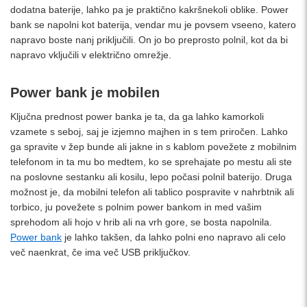
dodatna baterije, lahko pa je praktično kakršnekoli oblike. Power
bank se napolni kot baterija, vendar mu je povsem vseeno, katero
napravo boste nanj priključili. On jo bo preprosto polnil, kot da bi
napravo vključili v električno omrežje.
Power bank je mobilen
Ključna prednost power banka je ta, da ga lahko kamorkoli
vzamete s seboj, saj je izjemno majhen in s tem priročen. Lahko
ga spravite v žep bunde ali jakne in s kablom povežete z mobilnim
telefonom in ta mu bo medtem, ko se sprehajate po mestu ali ste
na poslovne sestanku ali kosilu, lepo počasi polnil baterijo. Druga
možnost je, da mobilni telefon ali tablico pospravite v nahrbtnik ali
torbico, ju povežete s polnim power bankom in med vašim
sprehodom ali hojo v hrib ali na vrh gore, se bosta napolnila.
Power bank
je lahko takšen, da lahko polni eno napravo ali celo
več naenkrat, če ima več USB priključkov.