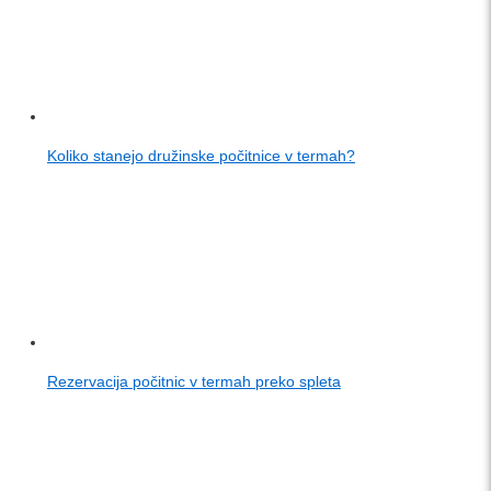
Koliko stanejo družinske počitnice v termah?
Rezervacija počitnic v termah preko spleta