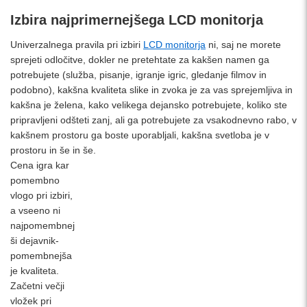
Izbira najprimernejšega LCD monitorja
Univerzalnega pravila pri izbiri
LCD monitorja
ni, saj ne morete
sprejeti odločitve, dokler ne pretehtate za kakšen namen ga
potrebujete (služba, pisanje, igranje igric, gledanje filmov in
podobno), kakšna kvaliteta slike in zvoka je za vas sprejemljiva in
kakšna je želena, kako velikega dejansko potrebujete, koliko ste
pripravljeni odšteti zanj, ali ga potrebujete za vsakodnevno rabo, v
kakšnem prostoru ga boste uporabljali, kakšna svetloba je v
prostoru in še in še.
Cena igra kar
pomembno
vlogo pri izbiri,
a vseeno ni
najpomembnej
ši dejavnik-
pomembnejša
je kvaliteta.
Začetni večji
vložek pri