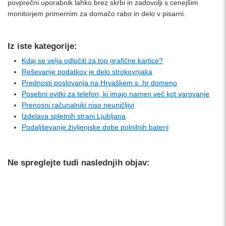
povprečni uporabnik lahko brez skrbi in zadovolji s cenejšim
monitorjem primernim za domačo rabo in delo v pisarni.
Iz iste kategorije:
Kdaj se velja odločiti za top grafične kartice?
Reševanje podatkov je delo strokovnjaka
Prednosti poslovanja na Hrvaškem s .hr domeno
Posebni ovitki za telefon, ki imajo namen več kot varovanje
Prenosni računalniki niso neuničljivi
Izdelava spletnih strani Ljubljana
Podaljševanje življenjske dobe polnilnih baterij
Ne spreglejte tudi naslednjih objav: