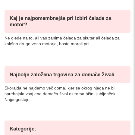
Kaj je najpomembnejše pri izbiri čelade za
motor?
Ne glede na to, ali vas zanima čelada za skuter ali čelada za
kakšno drugo vrsto motorja, boste morali pri …
Najbolje založena trgovina za domače živali
Skorajda ne najdemo več doma, kjer se okrog njega ne bi
sprehajala vsaj ena domača žival oziroma hišni ljubljenček.
Najpogosteje …
Kategorije: