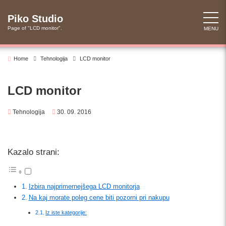
Skip
to
Piko Studio
content
Page of "LCD monitor".
MENU
Home
Tehnologija
LCD monitor
LCD monitor
Tehnologija
30. 09. 2016
Kazalo strani:
Izbira najprimernejšega LCD monitorja
Na kaj morate poleg cene biti pozorni pri nakupu
Iz iste kategorije: