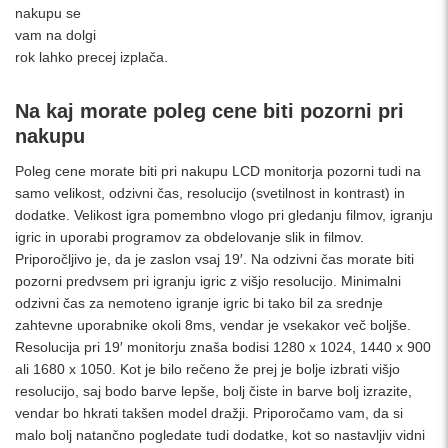
nakupu se
vam na dolgi
rok lahko precej izplača.
Na kaj morate poleg cene biti pozorni pri
nakupu
Poleg cene morate biti pri nakupu LCD monitorja pozorni tudi na
samo velikost, odzivni čas, resolucijo (svetilnost in kontrast) in
dodatke. Velikost igra pomembno vlogo pri gledanju filmov, igranju
igric in uporabi programov za obdelovanje slik in filmov.
Priporočljivo je, da je zaslon vsaj 19′. Na odzivni čas morate biti
pozorni predvsem pri igranju igric z višjo resolucijo. Minimalni
odzivni čas za nemoteno igranje igric bi tako bil za srednje
zahtevne uporabnike okoli 8ms, vendar je vsekakor več boljše.
Resolucija pri 19′ monitorju znaša bodisi 1280 x 1024, 1440 x 900
ali 1680 x 1050. Kot je bilo rečeno že prej je bolje izbrati višjo
resolucijo, saj bodo barve lepše, bolj čiste in barve bolj izrazite,
vendar bo hkrati takšen model dražji. Priporočamo vam, da si
malo bolj natančno pogledate tudi dodatke, kot so nastavljiv vidni