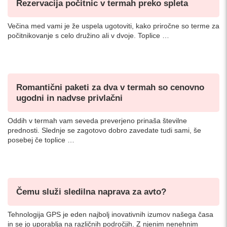
Rezervacija počitnic v termah preko spleta
Večina med vami je že uspela ugotoviti, kako priročne so terme za
počitnikovanje s celo družino ali v dvoje. Toplice …
Romantični paketi za dva v termah so cenovno
ugodni in nadvse privlačni
Oddih v termah vam seveda preverjeno prinaša številne
prednosti. Slednje se zagotovo dobro zavedate tudi sami, še
posebej če toplice …
Čemu služi sledilna naprava za avto?
Tehnologija GPS je eden najbolj inovativnih izumov našega časa
in se jo uporablja na različnih področjih. Z njenim nenehnim