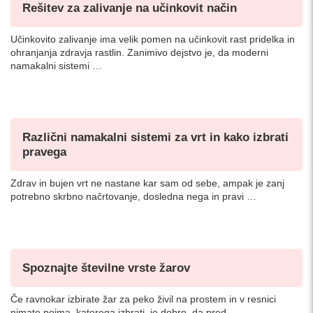
Rešitev za zalivanje na učinkovit način
Učinkovito zalivanje ima velik pomen na učinkovit rast pridelka in
ohranjanja zdravja rastlin. Zanimivo dejstvo je, da moderni
namakalni sistemi …
Različni namakalni sistemi za vrt in kako izbrati
pravega
Zdrav in bujen vrt ne nastane kar sam od sebe, ampak je zanj
potrebno skrbno načrtovanje, dosledna nega in pravi …
Spoznajte številne vrste žarov
Če ravnokar izbirate žar za peko živil na prostem in v resnici
nimate pojma, katerega izbrati, je dobro, da pred …