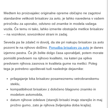
Medtem ko proizvajalec originalne opreme običajno ne zagotovi
standardne velikosti brisalcev za avto, je lahko navedena v vašem
priročniku za uporabo, odvisno od znamke in modela vašega
vozila. Če temu ni tako, lahko izmerite obstoječe metlice brisalcev
– na voznikovi, sovoznikovi strani in zadaj.
Seveda pa še zdaleč ni dovolj, da ste pri nakupu brisalcev za avto
pozorni le na njihovo dolžino.
Ponudba brisalcev za avto
je danes
izjemno pestra. Če jih želite dolgo časa uporabljati, potem morate
pomisliti predvsem na njihovo kvaliteto, na kateri pa vpliva
predvsem njihova zasnova in kvaliteta gume na metlici. Poleg
tega je potrebno upoštevati tudi naslednje dejavnike:
prilagajanje loka brisalcev posameznemu vetrobranskemu
steklu,
kompatibilnost brisalcev z določeno blagovno znamko in
modelom avtomobila,
datum njihove izdelave (starejši brisalci imajo starejšo in maj
prožno gumo, zato je njihova življenjska doba krajša).