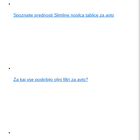
Spoznajte prednosti Slimline nosilca tablice za avto
Za kaj vse poskrbijo oljni filtri za avto?