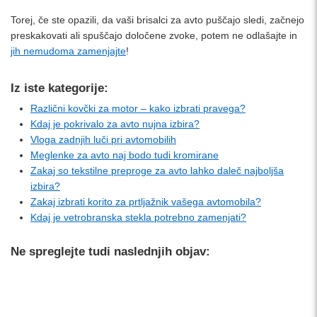
Torej, če ste opazili, da vaši brisalci za avto puščajo sledi, začnejo
preskakovati ali spuščajo določene zvoke, potem ne odlašajte in
jih nemudoma zamenjajte
!
Iz iste kategorije:
Različni kovčki za motor – kako izbrati pravega?
Kdaj je pokrivalo za avto nujna izbira?
Vloga zadnjih luči pri avtomobilih
Meglenke za avto naj bodo tudi kromirane
Zakaj so tekstilne preproge za avto lahko daleč najboljša
izbira?
Zakaj izbrati korito za prtljažnik vašega avtomobila?
Kdaj je vetrobranska stekla potrebno zamenjati?
Ne spreglejte tudi naslednjih objav: