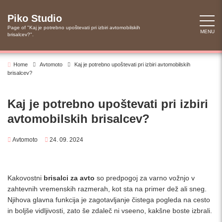
Skip
to
Piko Studio
content
Page of "Kaj je potrebno upoštevati pri izbiri avtomobilskih
MENU
brisalcev?".
Home
Avtomoto
Kaj je potrebno upoštevati pri izbiri avtomobilskih
brisalcev?
Kaj je potrebno upoštevati pri izbiri
avtomobilskih brisalcev?
Avtomoto
24. 09. 2024
Kakovostni
brisalci za avto
so predpogoj za varno vožnjo v
zahtevnih vremenskih razmerah, kot sta na primer dež ali sneg.
Njihova glavna funkcija je zagotavljanje čistega pogleda na cesto
in boljše vidljivosti, zato še zdaleč ni vseeno, kakšne boste izbrali.