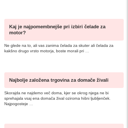
Kaj je najpomembnejše pri izbiri čelade za
motor?
Ne glede na to, ali vas zanima čelada za skuter ali čelada za
kakšno drugo vrsto motorja, boste morali pri …
Najbolje založena trgovina za domače živali
Skorajda ne najdemo več doma, kjer se okrog njega ne bi
sprehajala vsaj ena domača žival oziroma hišni ljubljenček.
Najpogosteje …