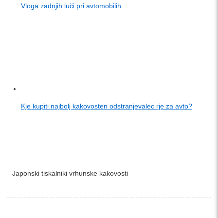
Vloga zadnjih luči pri avtomobilih
Kje kupiti najbolj kakovosten odstranjevalec rje za avto?
Japonski tiskalniki vrhunske kakovosti