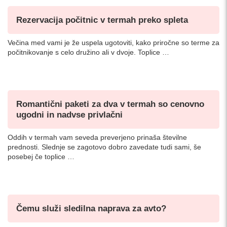
Rezervacija počitnic v termah preko spleta
Večina med vami je že uspela ugotoviti, kako priročne so terme za
počitnikovanje s celo družino ali v dvoje. Toplice …
Romantični paketi za dva v termah so cenovno
ugodni in nadvse privlačni
Oddih v termah vam seveda preverjeno prinaša številne
prednosti. Slednje se zagotovo dobro zavedate tudi sami, še
posebej če toplice …
Čemu služi sledilna naprava za avto?