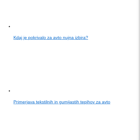
Kdaj je pokrivalo za avto nujna izbira?
Primerjava tekstilnih in gumijastih tepihov za avto