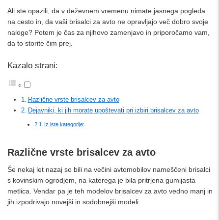
Ali ste opazili, da v deževnem vremenu nimate jasnega pogleda
na cesto in, da vaši brisalci za avto ne opravljajo več dobro svoje
naloge? Potem je čas za njihovo zamenjavo in priporočamo vam,
da to storite čim prej.
Kazalo strani:
Različne vrste brisalcev za avto
Dejavniki, ki jih morate upoštevati pri izbiri brisalcev za avto
Iz iste kategorije:
Različne vrste brisalcev za avto
Še nekaj let nazaj so bili na večini avtomobilov nameščeni brisalci
s kovinskim ogrodjem, na katerega je bila pritrjena gumijasta
metlica. Vendar pa je teh modelov brisalcev za avto vedno manj in
jih izpodrivajo novejši in sodobnejši modeli.