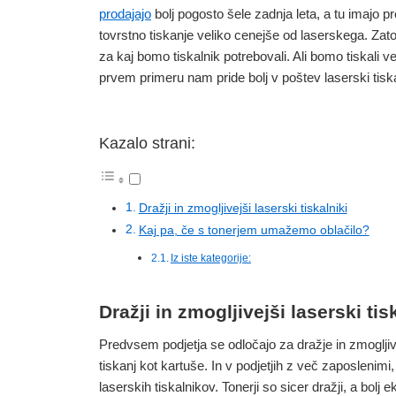
prodajajo
bolj pogosto šele zadnja leta, a tu imajo p
tovrstno tiskanje veliko cenejše od laserskega. Zato
za kaj bomo tiskalnik potrebovali. Ali bomo tiskali v
prvem primeru nam pride bolj v poštev laserski tiska
Kazalo strani:
Dražji in zmogljivejši laserski tiskalniki
Kaj pa, če s tonerjem umažemo oblačilo?
Iz iste kategorije:
Dražji in zmogljivejši laserski tis
Predvsem podjetja se odločajo za dražje in zmogljiv
tiskanj kot kartuše. In v podjetjih z več zaposlenimi
laserskih tiskalnikov. Tonerji so sicer dražji, a bolj 