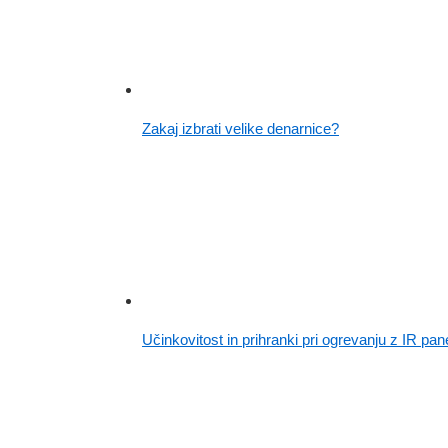
Zakaj izbrati velike denarnice?
Učinkovitost in prihranki pri ogrevanju z IR pane