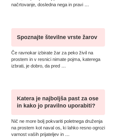
načrtovanje, dosledna nega in pravi …
Spoznajte številne vrste žarov
Če ravnokar izbirate žar za peko živil na
prostem in v resnici nimate pojma, katerega
izbrati, je dobro, da pred …
Katera je najboljša past za ose
in kako jo pravilno uporabiti?
Nič ne more bolj pokvariti poletnega druženja
na prostem kot naval os, ki lahko resno ogrozi
varnost vaših prijateljev in …