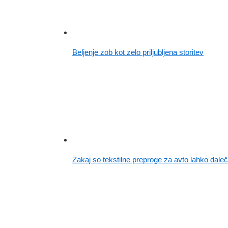
Beljenje zob kot zelo priljubljena storitev
Zakaj so tekstilne preproge za avto lahko dal