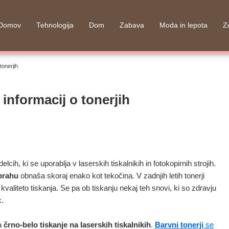
Domov
Tehnologija
Dom
Zabava
Moda in lepota
Z
tonerjih
 informacij o tonerjih
cih, ki se uporablja v laserskih tiskalnikih in fotokopirnih strojih.
 prahu
obnaša skoraj enako kot tekočina. V zadnjih letih tonerji
kvaliteto tiskanja. Se pa ob tiskanju nekaj teh snovi, ki so zdravju
k.
a
črno-belo tiskanje na laserskih tiskalnikih
.
Barvni tonerji
se