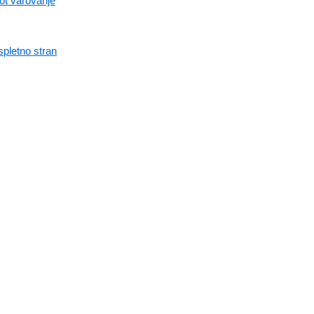
kot varovanje
spletno stran