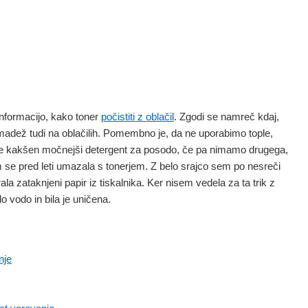
nformacijo, kako toner
počistiti z oblačil
. Zgodi se namreč kdaj,
 madež tudi na oblačilih. Pomembno je, da ne uporabimo tople,
e kakšen močnejši detergent za posodo, če pa nimamo drugega,
 se pred leti umazala s tonerjem. Z belo srajco sem po nesreči
la zataknjeni papir iz tiskalnika. Ker nisem vedela za ta trik z
 vodo in bila je uničena.
nje