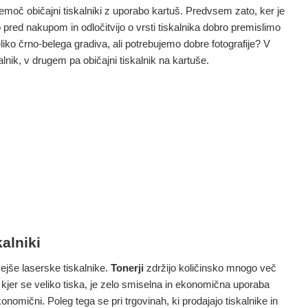
remoč običajni tiskalniki z uporabo kartuš. Predvsem zato, ker je
 pred nakupom in odločitvijo o vrsti tiskalnika dobro premislimo
eliko črno-belega gradiva, ali potrebujemo dobre fotografije? V
lnik, v drugem pa običajni tiskalnik na kartuše.
kalniki
ejše laserske tiskalnike.
Tonerji
zdržijo količinsko mnogo več
, kjer se veliko tiska, je zelo smiselna in ekonomična uporaba
ekonomični. Poleg tega se pri trgovinah, ki prodajajo tiskalnike in