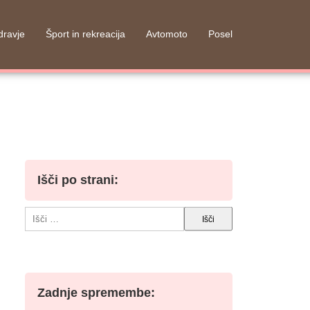
dravje
Šport in rekreacija
Avtomoto
Posel
Išči po strani:
Išči:
Zadnje spremembe: