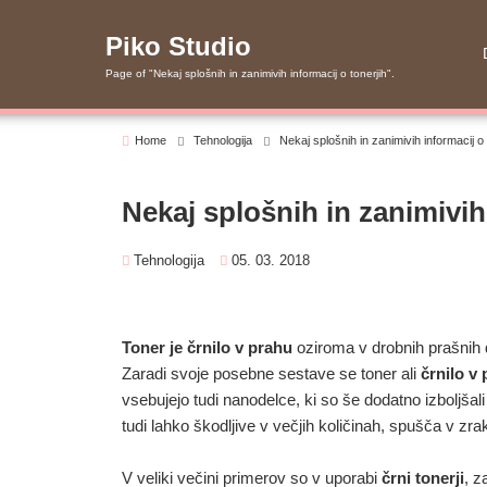
Skip
to
Piko Studio
content
Page of "Nekaj splošnih in zanimivih informacij o tonerjih".
Home
Tehnologija
Nekaj splošnih in zanimivih informacij o 
Nekaj splošnih in zanimivih
Tehnologija
05. 03. 2018
Toner je črnilo v prahu
oziroma v drobnih prašnih del
Zaradi svoje posebne sestave se toner ali
črnilo v
vsebujejo tudi nanodelce, ki so še dodatno izboljšali 
tudi lahko škodljive v večjih količinah, spušča v zra
V veliki večini primerov so v uporabi
črni tonerji
, z