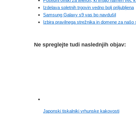
Posebni ovitki za telefon, ki imajo namen več 
Izdelava spletnih trgovin vedno bolj priljubljena
Samsung Galaxy s9 vas bo navdušil
Izbira pravilnega strežnika in domene za našo 
Ne spreglejte tudi naslednjih objav:
Japonski tiskalniki vrhunske kakovosti