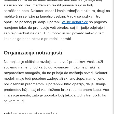
klasičen občutek, medtem ko tekstil prinaša lažjo in bolj
sproščeno noto. Nekateri modeli imajo trdnejšo strukturo, drugi so
mehkejši in se lažje prilagodijo vsebini. V roki se razlika hitro
opazi, še posebej pri daljši uporabi.
Velike denarnice
so pogosto
narejene tako, da prenesejo več obrabe, saj jih ljudje odpirajo in
zapirajo večkrat na dan. Tudi robovi in šivi povedo veliko o tem,
kako dolgo bodo zdržale pri redni uporabi.
Organizacija notranjosti
Notranjost je običajno razdeljena na več predelkov. Vsak služi
svojemu namenu, od kartic do kovancev in papirjev. Takšna
razporeditev omogoča, da ne prihaja do mešanja stvari. Nekateri
modeli imajo tudi posebne zadrge ali skrivne žepe, namenjene
bolj osebnim predmetom. Uporabniki hitro opazijo, da je iskanje
predmetov lažje, saj ni vse zloženo brez reda na enem kupu. Vse
ima svoje mesto, zato je uporaba bolj tekoča tudi v trenutkih, ko
se vam mudi.