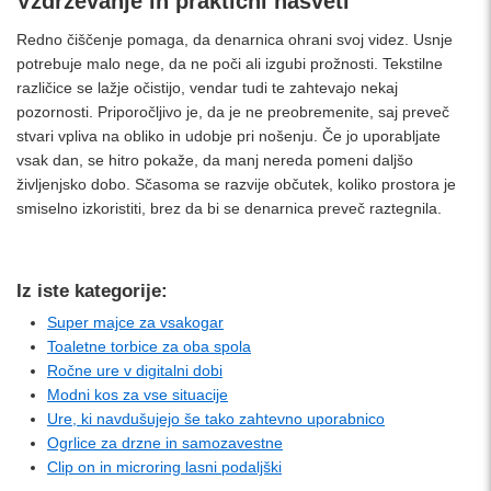
Vzdrževanje in praktični nasveti
Redno čiščenje pomaga, da denarnica ohrani svoj videz. Usnje
potrebuje malo nege, da ne poči ali izgubi prožnosti. Tekstilne
različice se lažje očistijo, vendar tudi te zahtevajo nekaj
pozornosti. Priporočljivo je, da je ne preobremenite, saj preveč
stvari vpliva na obliko in udobje pri nošenju. Če jo uporabljate
vsak dan, se hitro pokaže, da manj nereda pomeni daljšo
življenjsko dobo. Sčasoma se razvije občutek, koliko prostora je
smiselno izkoristiti, brez da bi se denarnica preveč raztegnila.
Iz iste kategorije:
Super majce za vsakogar
Toaletne torbice za oba spola
Ročne ure v digitalni dobi
Modni kos za vse situacije
Ure, ki navdušujejo še tako zahtevno uporabnico
Ogrlice za drzne in samozavestne
Clip on in microring lasni podaljški