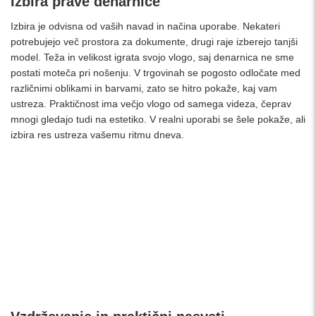
Izbira prave denarnice
Izbira je odvisna od vaših navad in načina uporabe. Nekateri
potrebujejo več prostora za dokumente, drugi raje izberejo tanjši
model. Teža in velikost igrata svojo vlogo, saj denarnica ne sme
postati moteča pri nošenju. V trgovinah se pogosto odločate med
različnimi oblikami in barvami, zato se hitro pokaže, kaj vam
ustreza. Praktičnost ima večjo vlogo od samega videza, čeprav
mnogi gledajo tudi na estetiko. V realni uporabi se šele pokaže, ali
izbira res ustreza vašemu ritmu dneva.