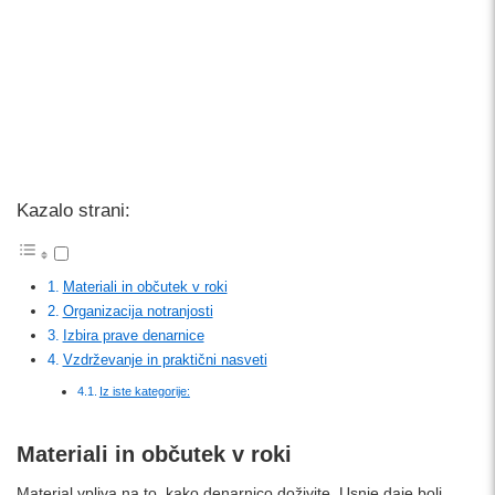
Kazalo strani:
Materiali in občutek v roki
Organizacija notranjosti
Izbira prave denarnice
Vzdrževanje in praktični nasveti
Iz iste kategorije:
Materiali in občutek v roki
Material vpliva na to, kako denarnico doživite. Usnje daje bolj