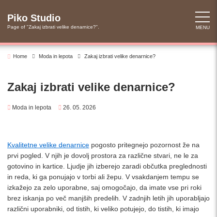
Skip
to
Piko Studio
content
Page of "Zakaj izbrati velike denarnice?".
MENU
Home
Moda in lepota
Zakaj izbrati velike denarnice?
Zakaj izbrati velike denarnice?
Moda in lepota
26. 05. 2026
Kvalitetne velike denarnice
pogosto pritegnejo pozornost že na
prvi pogled. V njih je dovolj prostora za različne stvari, ne le za
gotovino in kartice. Ljudje jih izberejo zaradi občutka preglednosti
in reda, ki ga ponujajo v torbi ali žepu. V vsakdanjem tempu se
izkažejo za zelo uporabne, saj omogočajo, da imate vse pri roki
brez iskanja po več manjših predelih. V zadnjih letih jih uporabljajo
različni uporabniki, od tistih, ki veliko potujejo, do tistih, ki imajo