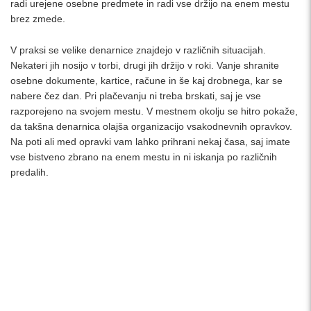
radi urejene osebne predmete in radi vse držijo na enem mestu
brez zmede.
V praksi se velike denarnice znajdejo v različnih situacijah.
Nekateri jih nosijo v torbi, drugi jih držijo v roki. Vanje shranite
osebne dokumente, kartice, račune in še kaj drobnega, kar se
nabere čez dan. Pri plačevanju ni treba brskati, saj je vse
razporejeno na svojem mestu. V mestnem okolju se hitro pokaže,
da takšna denarnica olajša organizacijo vsakodnevnih opravkov.
Na poti ali med opravki vam lahko prihrani nekaj časa, saj imate
vse bistveno zbrano na enem mestu in ni iskanja po različnih
predalih.