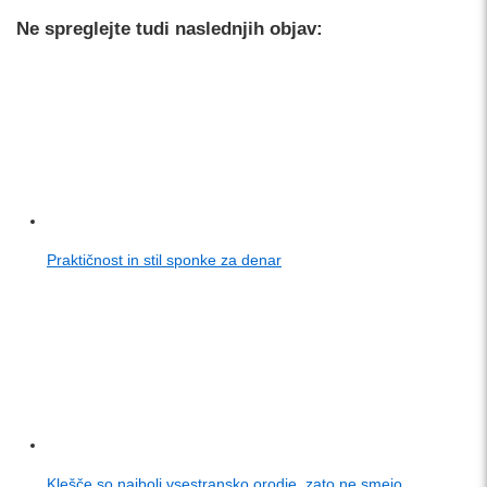
Ne spreglejte tudi naslednjih objav:
Praktičnost in stil sponke za denar
Klešče so najbolj vsestransko orodje, zato ne smejo…