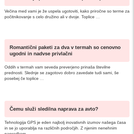
Večina med vami je že uspela ugotoviti, kako priročne so terme za
počitnikovanje s celo družino ali v dvoje. Toplice …
Romantični paketi za dva v termah so cenovno
ugodni in nadvse privlačni
Oddih v termah vam seveda preverjeno prinaša številne
prednosti. Slednje se zagotovo dobro zavedate tudi sami, še
posebej če toplice …
Čemu služi sledilna naprava za avto?
Tehnologija GPS je eden najbolj inovativnih izumov našega časa
in se jo uporablja na različnih področjih. Z njenim nenehnim
napredkom …