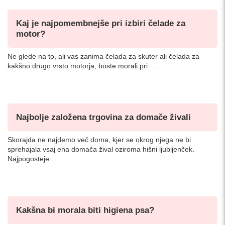
Kaj je najpomembnejše pri izbiri čelade za
motor?
Ne glede na to, ali vas zanima čelada za skuter ali čelada za
kakšno drugo vrsto motorja, boste morali pri …
Najbolje založena trgovina za domače živali
Skorajda ne najdemo več doma, kjer se okrog njega ne bi
sprehajala vsaj ena domača žival oziroma hišni ljubljenček.
Najpogosteje …
Kakšna bi morala biti higiena psa?