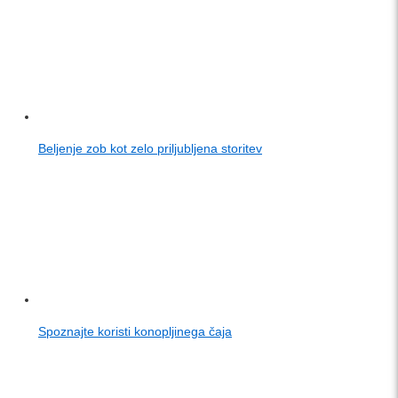
Beljenje zob kot zelo priljubljena storitev
Spoznajte koristi konopljinega čaja