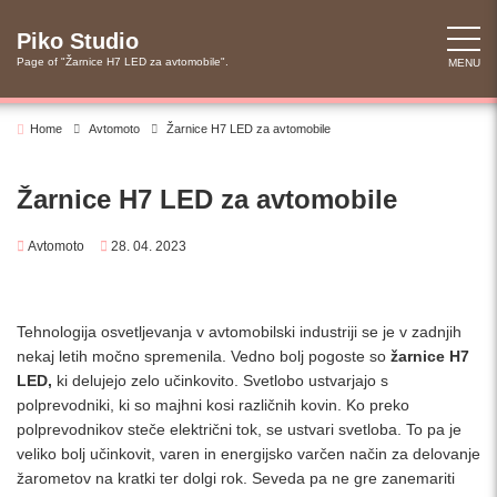
Skip
to
Piko Studio
content
Page of "Žarnice H7 LED za avtomobile".
MENU
Home
Avtomoto
Žarnice H7 LED za avtomobile
Žarnice H7 LED za avtomobile
Avtomoto
28. 04. 2023
Tehnologija osvetljevanja v avtomobilski industriji se je v zadnjih
nekaj letih močno spremenila. Vedno bolj pogoste so
žarnice H7
LED,
ki delujejo zelo učinkovito. Svetlobo ustvarjajo s
polprevodniki, ki so majhni kosi različnih kovin. Ko preko
polprevodnikov steče električni tok, se ustvari svetloba. To pa je
veliko bolj učinkovit, varen in energijsko varčen način za delovanje
žarometov na kratki ter dolgi rok. Seveda pa ne gre zanemariti