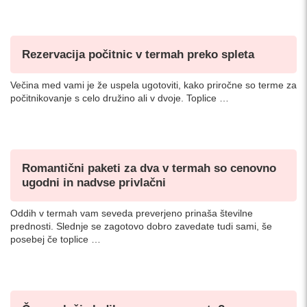
Rezervacija počitnic v termah preko spleta
Večina med vami je že uspela ugotoviti, kako priročne so terme za
počitnikovanje s celo družino ali v dvoje. Toplice …
Romantični paketi za dva v termah so cenovno
ugodni in nadvse privlačni
Oddih v termah vam seveda preverjeno prinaša številne
prednosti. Slednje se zagotovo dobro zavedate tudi sami, še
posebej če toplice …