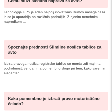
Čemu služi sledilna naprava za avto?
Tehnologija GPS je eden najbolj inovativnih izumov našega časa
in se jo uporablja na različnih področjih. Z njenim nenehnim
napredkom …
Spoznajte prednosti Slimline nosilca tablice za
avto
Izbira pravega nosilca registrske tablice se morda zdi majhna
podrobnost, vendar ima pomembno vlogo pri tem, kako varen in
eleganten …
Kako pomembno je izbrati pravo motoristično
čelado?