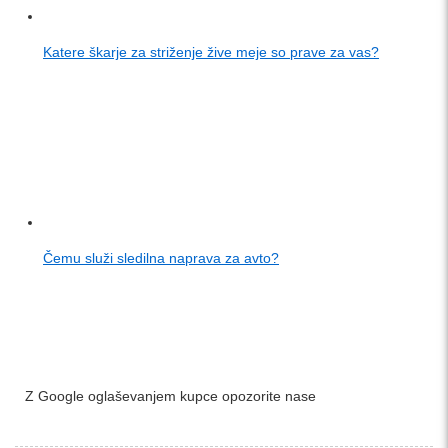
Katere škarje za striženje žive meje so prave za vas?
Čemu služi sledilna naprava za avto?
Z Google oglaševanjem kupce opozorite nase