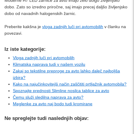
Moderne H7 LED žarnice za avto imajo zelo dolgo življenjsko
dobo. Zato so izredno priročne, saj imajo precej daljšo življenjsko
dobo od navadnih halogenskih žarnic.
Preberite kakšna je
vloga zadnjih luči pri avtomobilih
v članku na
povezavi.
Iz iste kategorije:
Vloga zadnjih luči pri avtomobilih
Klimatska naprava tudi v našem vozilu
Zakaj so tekstilne preproge za avto lahko daleč najboljša
izbira?
Kako na najučinkovitejši način zaščititi prtljažnik avtomobila?
Spoznajte prednosti Slimline nosilca tablice za avto
Čemu služi sledilna naprava za avto?
Meglenke za avto naj bodo tudi kromirane
Ne spreglejte tudi naslednjih objav: