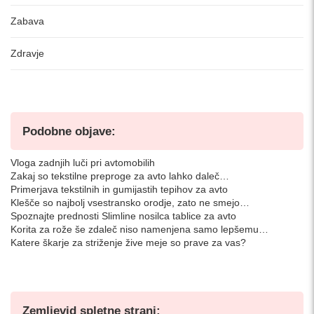
Zabava
Zdravje
Podobne objave:
Vloga zadnjih luči pri avtomobilih
Zakaj so tekstilne preproge za avto lahko daleč…
Primerjava tekstilnih in gumijastih tepihov za avto
Klešče so najbolj vsestransko orodje, zato ne smejo…
Spoznajte prednosti Slimline nosilca tablice za avto
Korita za rože še zdaleč niso namenjena samo lepšemu…
Katere škarje za striženje žive meje so prave za vas?
Zemljevid spletne strani: