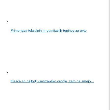
Primerjava tekstilnih in gumijastih tepihov za avto
Klešče so najbolj vsestransko orodje, zato ne smejo…