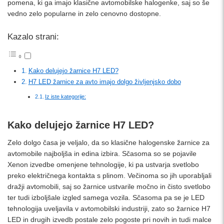
pomena, ki ga imajo klasične avtomobilske halogenke, saj so še
vedno zelo popularne in zelo cenovno dostopne.
Kazalo strani:
Kako delujejo žarnice H7 LED?
H7 LED žarnice za avto imajo dolgo življenjsko dobo
Iz iste kategorije:
Kako delujejo žarnice H7 LED?
Zelo dolgo časa je veljalo, da so klasične halogenske žarnice za
avtomobile najboljša in edina izbira. Sčasoma so se pojavile
Xenon izvedbe omenjene tehnologije, ki pa ustvarja svetlobo
preko električnega kontakta s plinom. Večinoma so jih uporabljali
dražji avtomobili, saj so žarnice ustvarile močno in čisto svetlobo
ter tudi izboljšale izgled samega vozila. Sčasoma pa se je LED
tehnologija uveljavila v avtomobilski industriji, zato so žarnice H7
LED in drugih izvedb postale zelo pogoste pri novih in tudi malce